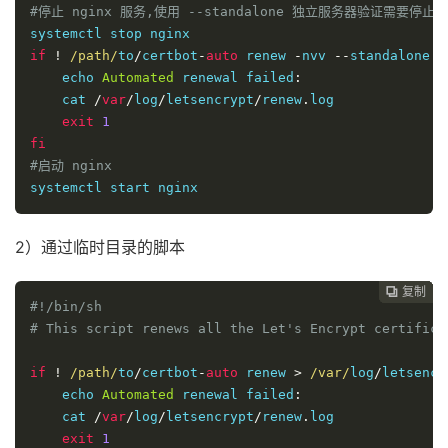
#停止 nginx 服务,使用 --standalone 独立服务器验证需要停止当前
if
!
/path/
to
/
certbot
-
auto
 renew 
-
nvv 
--
standalone 
>
    echo 
Automated
 renewal failed
:
    cat 
/
var
/
log
/
letsencrypt
/
renew
.
log

exit
1
fi
#启动 nginx
systemctl start nginx
2）通过临时目录的脚本
复制
复制
复制
复制
复制
复制






#!/bin/sh
# This script renews all the Let's Encrypt certifica
if
!
/path/
to
/
certbot
-
auto
 renew 
>
/var/
log
/
letsencr
    echo 
Automated
 renewal failed
:
    cat 
/
var
/
log
/
letsencrypt
/
renew
.
log

exit
1