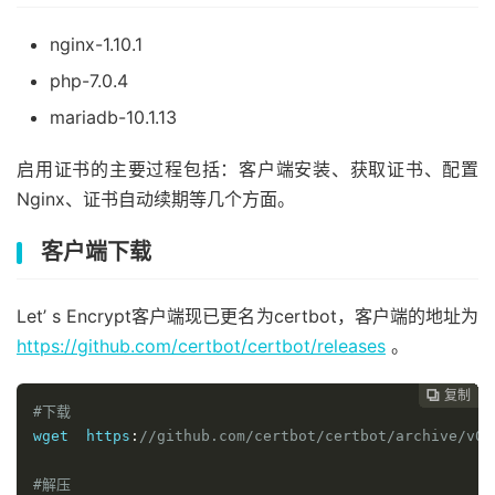
nginx-1.10.1
php-7.0.4
mariadb-10.1.13
启用证书的主要过程包括：客户端安装、获取证书、配置
Nginx、证书自动续期等几个方面。
客户端下载
Let’ s Encrypt客户端现已更名为certbot，客户端的地址为
https://github.com/certbot/certbot/releases
。
复制
复制
复制
复制
复制
复制
复制
复制
复制
复制
复制
复制
复制
复制














#下载
wget  https
:
//github.com/certbot/certbot/archive/v0.
#解压