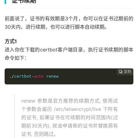
证书续期
#在 SSLv3 或 TLSv1 握手过程一般使用客户端的首选算法,
   ssl_prefer_server_ciphers on
;
前面说了，证书的有效期是3个月，你可以在证书过期前的
#储存SSL会话的缓存类型和大小
   ssl_session_cache shared
:
SSL
:
10m
;
30天内，进行续期，也可以进行脚本自动续期。
#缓存有效期
   ssl_session_timeout 
60m
;
方式1
进入你在下载的certbot客户端目录，执行证书续期的脚本
    location 
/
{
命令如下：
        try_files $uri $uri
/ /
index
.
php
?
$args
;
#修
}
复制
复制
复制
复制
复制
复制
复制
复制
复制









./
certbot
-
auto
 renew
# pass the PHP scripts to FastCGI server listeni
#
#修改此处内容支持php
    location 
renew 参数是官方推荐的续期方式, 使用这
~
 \.php$ 
{
        fastcgi_pass   
127.0
.
0.1
:
9000
;
个参数会遍历 /etc/letsencrypt/live 下所有
        fastcgi_index  index
.
php
;
的证书, 如果证书在可续期的时间范围内(过
        fastcgi_param  SCRIPT_FILENAME  $document_ro
期前30天内), 就会申请新的证书并替换原有
        include        fastcgi_params
;
证书, 否则跳过。
}