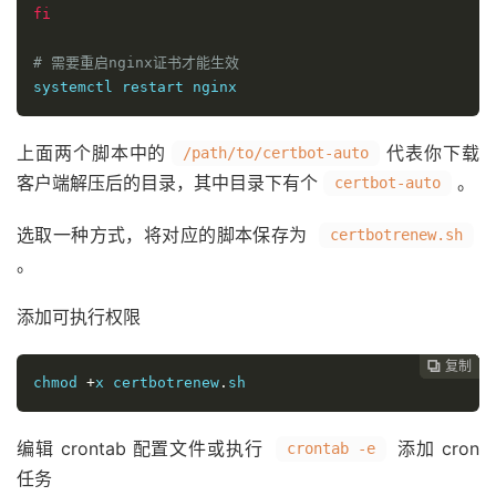
fi
# 需要重启nginx证书才能生效
systemctl restart nginx
上面两个脚本中的
代表你下载
/path/to/certbot-auto
客户端解压后的目录，其中目录下有个
。
certbot-auto
选取一种方式，将对应的脚本保存为
certbotrenew.sh
。
添加可执行权限
复制
复制
复制
复制
复制





chmod 
+
x certbotrenew
.
sh
编辑 crontab 配置文件或执行
添加 cron
crontab -e
任务