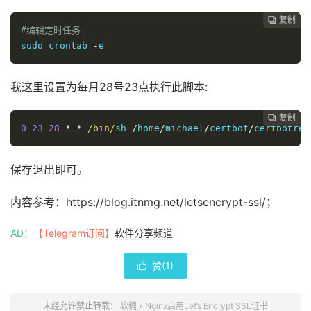
复制
复制
复制
复制




#编辑定时任务
sudo crontab 
-
我这里设置为每月28号23点执行此脚本:
复制
复制
复制



0
23
28
*
*
/bin/
sh 
/
home
/
michael
/
certbot
/
certbotren
保存退出即可。
内容参考：https://blog.itnmg.net/letsencrypt-ssl/；
AD：
【Telegram订阅】
软件分享频道
赞(
1
)

未经允许禁止转载：
i软糖
»
Nginx启用Let’s Encrypt SSL证书