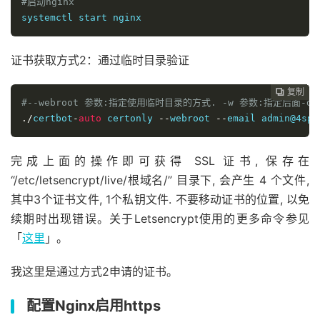
#启动nginx
systemctl start nginx
证书获取方式2：通过临时目录验证
复制
复制
复制
复制
复制
复制
复制
复制
复制
复制
复制











#--webroot 参数:指定使用临时目录的方式. -w 参数:指定后面-d
./
certbot
-
auto
 certonly 
--
webroot 
--
email 
admin@4spa
完成上面的操作即可获得 SSL 证书, 保存在
“/etc/letsencrypt/live/根域名/” 目录下, 会产生 4 个文件,
其中3个证书文件, 1个私钥文件. 不要移动证书的位置, 以免
续期时出现错误。关于Letsencrypt使用的更多命令参见
「
这里
」。
我这里是通过方式2申请的证书。
配置Nginx启用https