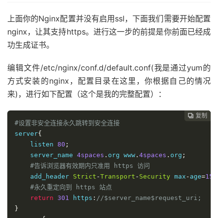
上面你的Nginx配置并没有启用ssl，下面我们需要开始配置
nginx，让其支持https。进行这一步的前提是你前面已经成
功生成证书。
编辑文件/etc/nginx/conf.d/default.conf(我是通过yum的
方式安装的nginx，配置目录在这里，你根据自己的情况
来)，进行如下配置（这个是我的完整配置）：
复制
复制
复制
复制
复制
复制
复制
复制
复制
复制










#设置非安全连接永久跳转到安全连接
server
{
    listen 
80
;
    server_name 
4spaces
.
org www
.
4spaces
.
org
;
#告诉浏览器有效期内只准用 https 访问
    add_header 
Strict
-
Transport
-
Security
 max
-
age
=
157
#永久重定向到 https 站点
return
301
 https
:
//$server_name$request_uri;
}