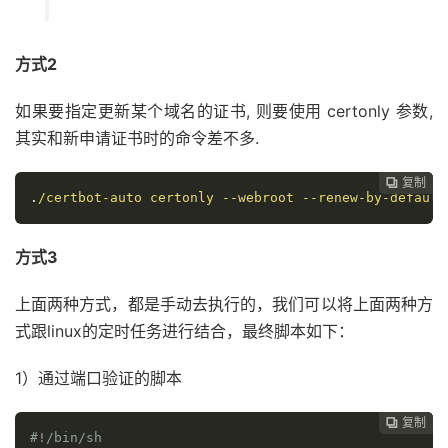
}
方式2
如果要指定更新某个域名的证书, 则要使用 certonly 参数,
其实和新申请证书时的命令差不多.
复制
复制
复制
复制
复制
复制
复制
复制








.
/certbot-auto certonly --webroot --renew-by-default
方式3
上面两种方式，都是手动去执行的，我们可以将上面两种方
式跟linux的定时任务进行结合，最终脚本如下：
1）通过端口验证的脚本
复制
复制
复制
复制
复制
复制
复制







#!/bin/sh