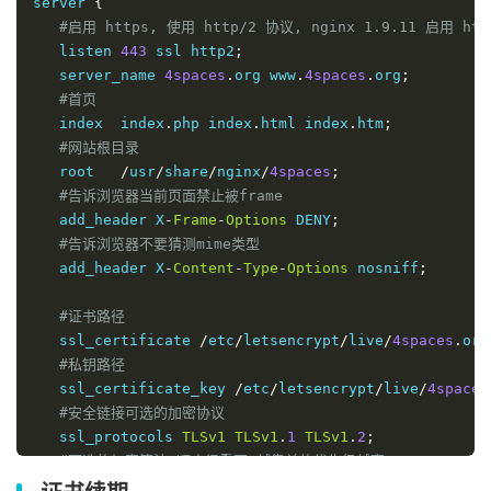
server 
{
#启用 https, 使用 http/2 协议, nginx 1.9.11 启用 h
   listen 
443
 ssl http2
;
   server_name 
4spaces
.
org www
.
4spaces
.
org
;
#首页
   index  index
.
php index
.
html index
.
htm
;
#网站根目录
   root   
/
usr
/
share
/
nginx
/
4spaces
;
#告诉浏览器当前页面禁止被frame
   add_header X
-
Frame
-
Options
 DENY
;
#告诉浏览器不要猜测mime类型
   add_header X
-
Content
-
Type
-
Options
 nosniff
;
#证书路径
   ssl_certificate 
/
etc
/
letsencrypt
/
live
/
4spaces
.
org
#私钥路径
   ssl_certificate_key 
/
etc
/
letsencrypt
/
live
/
4spaces
#安全链接可选的加密协议
   ssl_protocols 
TLSv1
TLSv1
.
1
TLSv1
.
2
;
#可选的加密算法,顺序很重要,越靠前的优先级越高.
   ssl_ciphers EECDH
+
CHACHA20
:
EECDH
+
CHACHA20
-
draft
:
E