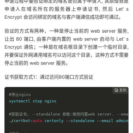
申请过程中要验证绑定的域名是否属于申请人, 其原理就是
申请人在域名所在的服务器上申请证书, 然后 Let’ s
Encrypt 会访问绑定的域名与客户端通信成功即可通过。
验证的方式有两种，一种是停止当前的 web server 服务,
让出 80 端口, 由客户端内置的 web server 启动与 Let’ s
Encrypt 通信；一种是在域名根目录下创建一个临时目录,
并要保证外网通用域名可以访问这个目录，这种方式不需要
停止当前的 web server 服务。
证书获取方式1：通过访问80端口方式验证
复制
复制
复制
复制
复制
复制
复制
复制
复制
复制
复制
复制












#停止nginx
systemctl stop nginx

#获取证书, --standalone 参数:使用内置web server. 
./
certbot
-
auto
 certonly 
--
standalone 
--
email 
admin@4