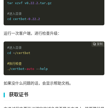
tar xzvf v0
.
22.2
.
tar
.
gz

#进入目录
cd certbot
-
0.22
.
2
运行一次客户端，进行检查升级：
复制
复制
复制
复制
复制
复制
复制
复制
复制
复制
复制
复制
复制













#进入目录
cd 
~
/certbot

#执行检查

./
certbot
-
auto
--
help
如果没什么问题的话，会显示帮助文档。
获取证书