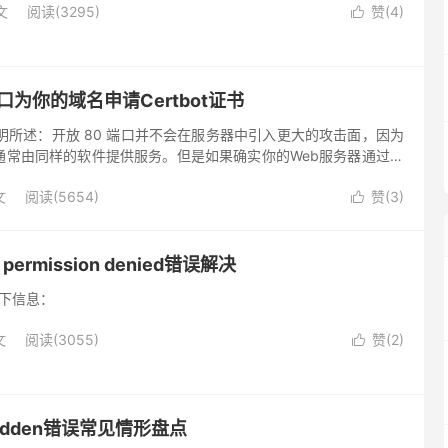
文
阅读(3295)
赞(
4
)

口为你的域名申请Certbot证书
t官方说明所述：开放 80 端口并不会在服务器中引入更大的攻击面，因为
 端口通常由同样的软件提供服务。但是如果确实你的Web服务器通过防
仍旧希望从 Let’s Encry...
文
阅读(5654)
赞(
3
)

m permission denied错误解决
如下信息：
文
阅读(3055)
赞(
2
)

orbidden错误常见情形盘点