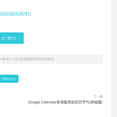
2050259/934741
；
赞(
0
)

»
解决PL/SQL查询数据库结果中文乱码
ORACLE
下一篇
Google Calendar安卓版添加农历节气(终结篇)