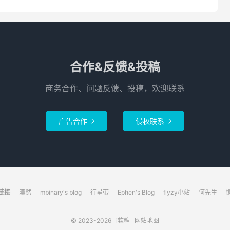
合作&反馈&投稿
商务合作、问题反馈、投稿，欢迎联系
广告合作
侵权联系


链接
漠然
mbinary's blog
行星带
Ephen's Blog
flyzy小站
何先生
© 2023-2026
i软糖
网站地图