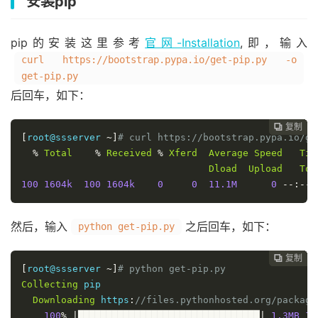
安装pip
pip的安装这里参考
官网-Installation
,即，输入
curl https://bootstrap.pypa.io/get-pip.py -o
get-pip.py
后回车，如下：
复制
复制
复制
复制
复制
复制
复制
复制
复制
复制
复制











[
root@ssserver 
~]
# curl https://bootstrap.pypa.io/ge
%
Total
%
Received
%
Xferd
Average
Speed
Tim
Dload
Upload
Tot
100
1604k
100
1604k
0
0
11.1M
0
--:--:
然后，输入
之后回车，如下：
python get-pip.py
复制
复制
复制
复制
复制
复制
复制
复制
复制
复制










[
root@ssserver 
~]
# python get-pip.py
Collecting
 pip

Downloading
 https
:
//files.pythonhosted.org/package
100
%
|████████████████████████████████|
1.3MB
11