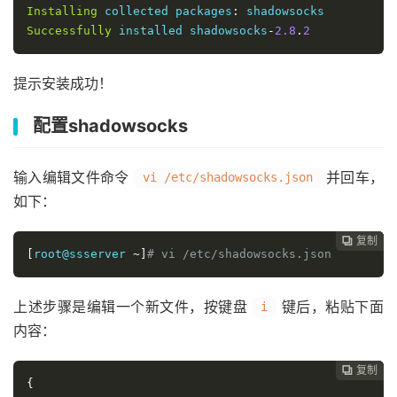
Installing
 collected packages
:
Successfully
 installed shadowsocks
-
2.8
.
2
提示安装成功！
配置shadowsocks
输入编辑文件命令
并回车，
vi /etc/shadowsocks.json
如下：
复制
复制
复制
复制
复制
复制
复制
复制








[
root@ssserver 
~]
# vi /etc/shadowsocks.json
上述步骤是编辑一个新文件，按键盘
键后，粘贴下面
i
内容：
复制
复制
复制
复制
复制
复制
复制







{