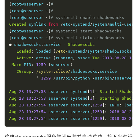
[
root@ssserver 
~]
# 
[
root@ssserver 
~]
# 
[
root@ssserver 
~]
# systemctl enable shadowsocks
Created
 symlink 
from
/
etc
/
systemd
/
system
/
multi
-
user
.
[
root@ssserver 
~]
# systemctl start shadowsocks
[
root@ssserver 
~]
# systemctl status shadowsocks
●
 shadowsocks
.
service 
-
Shadowsocks
Loaded
:
 loaded 
(
/etc/
systemd
/
system
/
shadowsocks
.
s
Active
:
 active 
(
running
)
 since 
Tue
2018
-
08
-
28
13
:
Main
 PID
:
1259
(
ssserver
)
CGroup
:
/system.slice/
shadowsocks
.
service

└─
1259
/
usr
/
bin
/
python 
/
usr
/
bin
/
ssserver 
Aug
28
13
:
27
:
53
 ssserver systemd
[
1
]:
Started
Shadows
Aug
28
13
:
27
:
53
 ssserver systemd
[
1
]:
Starting
Shadow
Aug
28
13
:
27
:
54
 ssserver ssserver
[
1259
]:
 INFO
:
 loadi
Aug
28
13
:
27
:
54
 ssserver ssserver
[
1259
]:
2018
-
08
-
28
Aug
28
13
:
27
:
54
 ssserver ssserver
[
1259
]:
2018
-
08
-
28
这样shadowsocks服务端就安装并启动成功，接下来进行