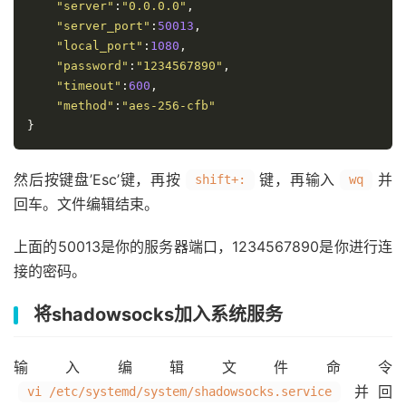
"server"
:
"0.0.0.0"
,
"server_port"
:
50013
,
"local_port"
:
1080
,
"password"
:
"1234567890"
,
"timeout"
:
600
,
"method"
:
"aes-256-cfb"
}
然后按键盘’Esc’键，再按
键，再输入
并
shift+:
wq
回车。文件编辑结束。
上面的50013是你的服务器端口，1234567890是你进行连
接的密码。
将shadowsocks加入系统服务
输入编辑文件命令
并回
vi /etc/systemd/system/shadowsocks.service