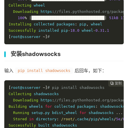
Collecting
 wheel

Downloading
 https
:
//files.pythonhosted.org/package
100
%
|████████████████████████████████|
51kB
17.
Installing
 collected packages
:
 pip
,
Successfully
 installed pip
-
18.0
 wheel
-
0.31
.
1
[
root@ssserver 
~]
# 
安装shadowsocks
输入
后回车，如下：
pip install shadowsocks
复制
复制
复制
复制
复制
复制
复制
复制
复制









[
root@ssserver 
~]
# pip install shadowsocks
Collecting
 shadowsocks

Downloading
 https
:
//files.pythonhosted.org/package
Building
 wheels 
for
 collected packages
:
 shadowsocks

Running
 setup
.
py bdist_wheel 
for
 shadowsocks 
...
d
Stored
in
 directory
:
/root/
.
cache
/
pip
/
wheels
/
5e
/
8d
Successfully