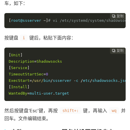
车，如下：
复制
复制
复制
复制
复制
复制






[
root@ssserver 
~]
# vi /etc/systemd/system/shadowsock
按键盘
键后，粘贴下面内容：
i
复制
复制
复制
复制
复制





[
Unit
]
Description
=
Shadowsocks
[
Service
]
TimeoutStartSec
=
0
ExecStart
=
/usr/
bin
/
ssserver 
-
c 
/
etc
/
shadowsocks
.
[
Install
]
WantedBy
=
multi
-
user
.
target
然后按键盘’Esc’键，再按
键，再输入
并
shift+:
wq
回车。文件编辑结束。