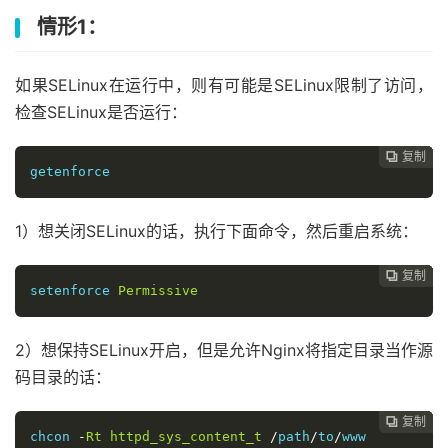
情形1：
如果SELinux在运行中，则有可能是SELinux限制了访问，
检查SELinux是否运行：
复制
复制
复制
复制
复制
复制






getenforce
1）想关闭SELinux的话，执行下面命令，然后重启系统：
复制
复制
复制
复制
复制





setenforce 
Permissive
2）想保持SELinux开启，但是允许Nginx将指定目录当作源
码目录的话：
复制
复制
复制
复制




chcon 
-
Rt
httpd_sys_content_t
/
path
/
to
/
www