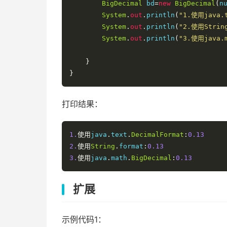
BigDecimal
 bd
=
new
BigDecimal
(
n
System
.
out
.
println
(
"1.使用java.t
System
.
out
.
println
(
"2.使用String
System
.
out
.
println
(
"3.使用java.m
}
}
打印结果：
1.
使用
java
.
text
.
DecimalFormat
:
0.13
2.
使用
String
.
format
:
0.13
3.
使用
java
.
math
.
BigDecimal
:
0.13
扩展
示例代码1：