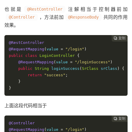
也就是
注解相当于控制器前加
@RestController
，方法前加
共同的作用
@Controller
@ResponseBody
效果。
复制
复制
复制
复制




@RestController
@RequestMapping
(
value 
=
"/login"
)
public
class
LoginController
{
@RequestMapping
(
value 
=
"/loginSuccess"
)
public
String
 loginSuccess
(
SrClass
 srClass
)
{
return
"success"
;
}
}
上面这段代码相当于
复制
复制
复制



@Controller
@RequestMapping
(
value 
=
"/login"
)