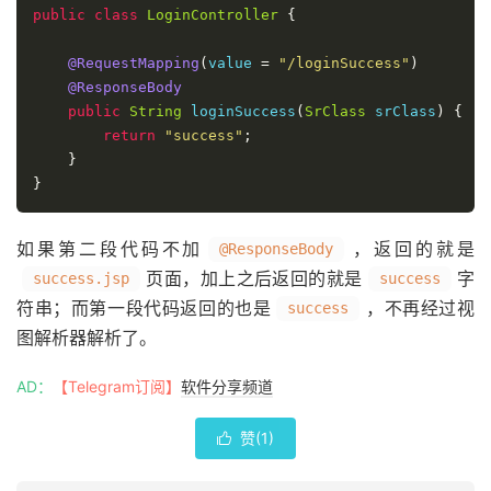
public
class
LoginController
{
@RequestMapping
(
value 
=
"/loginSuccess"
)
@ResponseBody
public
String
 loginSuccess
(
SrClass
 srClass
)
{
return
"success"
;
}
}
如果第二段代码不加
，返回的就是
@ResponseBody
页面，加上之后返回的就是
字
success.jsp
success
符串；而第一段代码返回的也是
，不再经过视
success
图解析器解析了。
AD：
【Telegram订阅】
软件分享频道
赞(
1
)
