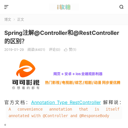


博文
正文

Spring注解@Controller和@RestController
的区别？
2019-01-29
阅读(4401)
评论(0)
赞(
1
)

官方文档：
Annotation Type RestController
解释说：
A convenience annotation that is itself
annotated with @Controller and @ResponseBody
。