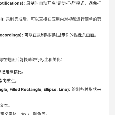
fications):
录制时自动开启“请勿打扰”模式，避免打
):
录制完成后，可以直接在应用内对视频进行简单的剪
cordings):
可以在录制时同时显示你的摄像头画面。
具，让你在截图后能快速进行标注和美化：
择指定纵横比。
指向重点。
led Rectangle, Ellipse, Line):
绘制各种形状来
文本。
定义字体、大小、颜色等。