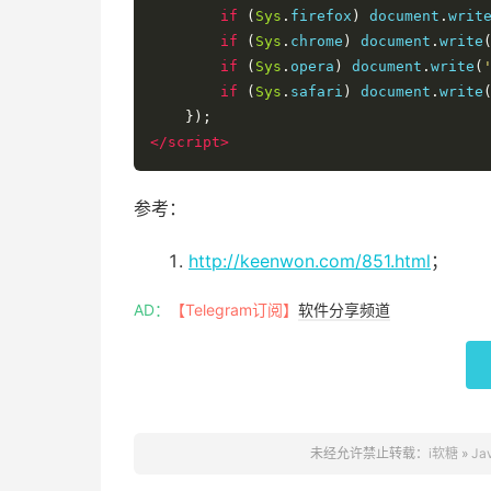
if
(
Sys
.
firefox
)
 document
.
writ
if
(
Sys
.
chrome
)
 document
.
write
if
(
Sys
.
opera
)
 document
.
write
(
if
(
Sys
.
safari
)
 document
.
write
});
</script>
参考：
http://keenwon.com/851.html
；
AD：
【Telegram订阅】
软件分享频道
未经允许禁止转载：
i软糖
»
Ja