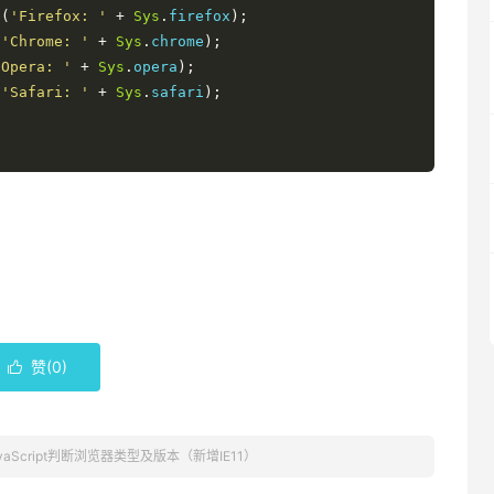
e
(
'Firefox: '
+
Sys
.
firefox
);
(
'Chrome: '
+
Sys
.
chrome
);
'Opera: '
+
Sys
.
opera
);
(
'Safari: '
+
Sys
.
safari
);
赞(
0
)

vaScript判断浏览器类型及版本（新增IE11）