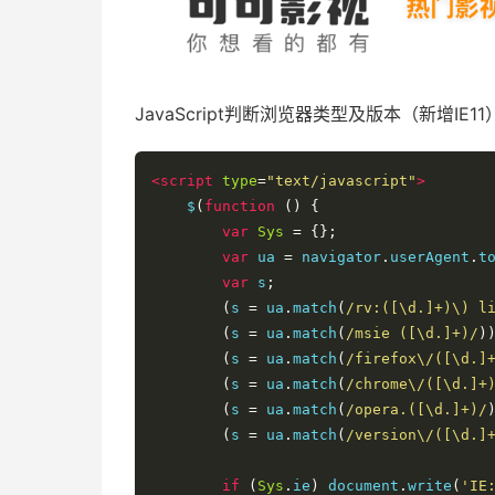
JavaScript判断浏览器类型及版本（新增IE11
<script
type
=
"text/javascript"
>
    $
(
function
()
{
var
Sys
=
{};
var
 ua 
=
 navigator
.
userAgent
.
t
var
 s
;
(
s 
=
 ua
.
match
(
/rv:([\d.]+)\) l
(
s 
=
 ua
.
match
(
/msie ([\d.]+)/
)
(
s 
=
 ua
.
match
(
/firefox\/([\d.]
(
s 
=
 ua
.
match
(
/chrome\/([\d.]+
(
s 
=
 ua
.
match
(
/opera.([\d.]+)/
(
s 
=
 ua
.
match
(
/version\/([\d.]
if
(
Sys
.
ie
)
 document
.
write
(
'IE