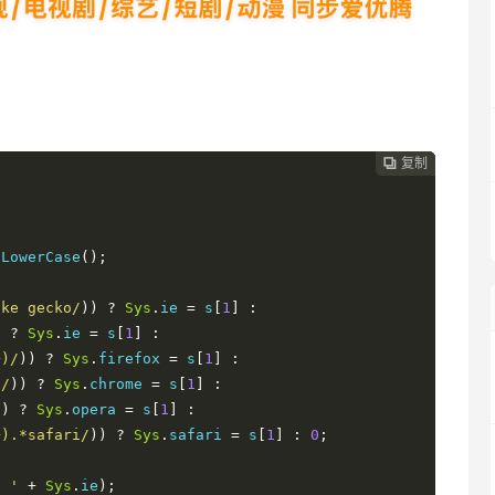
）
复制
复制
复制



oLowerCase
();
ike gecko/
))
?
Sys
.
ie 
=
 s
[
1
]
:
)
?
Sys
.
ie 
=
 s
[
1
]
:
+)/
))
?
Sys
.
firefox 
=
 s
[
1
]
:
)/
))
?
Sys
.
chrome 
=
 s
[
1
]
:
))
?
Sys
.
opera 
=
 s
[
1
]
:
+).*safari/
))
?
Sys
.
safari 
=
 s
[
1
]
:
0
;
: '
+
Sys
.
ie
);