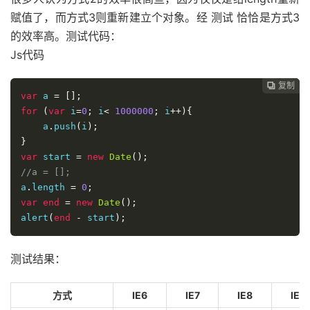
赋值了，而方式3则重新建立个对象。经 测试 恰恰是方式3
的效率高。测试代码：
Js代码
复制
复制
复制



var
 a 
=
[];
for
(
var
 i
=
0
;
 i
<
1000000
;
 i
++){
    a
.
push
(
i
);
}
var
 start 
=
new
Date
();
//a = [];
a
.
length 
=
0
;
var
end
=
new
Date
();
alert
(
end
-
 start
);
测试结果：
方式
IE6
IE7
IE8
IE9