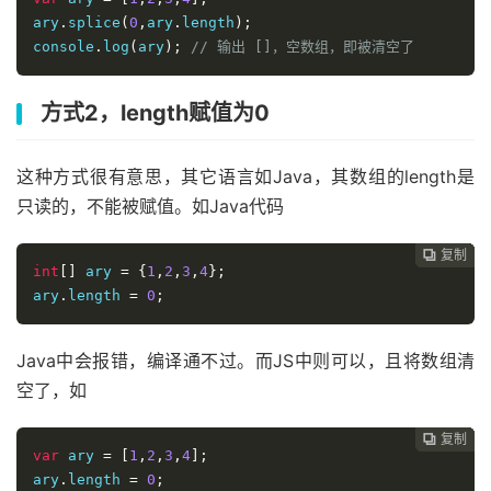
ary
.
splice
(
0
,
ary
.
length
);
console
.
log
(
ary
);
// 输出 []，空数组，即被清空了
方式2，length赋值为0
这种方式很有意思，其它语言如Java，其数组的length是
只读的，不能被赋值。如Java代码
复制
复制
复制
复制
复制
复制






int
[]
 ary 
=
{
1
,
2
,
3
,
4
};
ary
.
length 
=
0
;
Java中会报错，编译通不过。而JS中则可以，且将数组清
空了，如
复制
复制
复制
复制
复制





var
 ary 
=
[
1
,
2
,
3
,
4
];
ary
.
length 
=
0
;