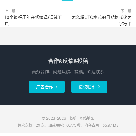
上一篇
下一篇
10个最好用的在线编译/调试工
怎么将UTC格式的日期格式化为
具
字符串
合作&反馈&投稿
商务合作、问题反馈、投稿，欢迎联系
广告合作
侵权联系


© 2023-2026
i软糖
网站地图
请求次数：29 次，加载用时：0.775 秒，内存占用：55.97 MB