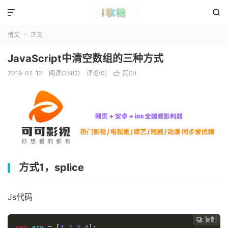


博文
正文

JavaScript中清空数组的三种方式
2019-02-12
阅读(3582)
评论(0)
赞(
0
)

方式1，splice
Js代码
复制
复制
复制
复制
复制
复制
复制







var
 ary 
=
[
1
,
2
,
3
,
4
];