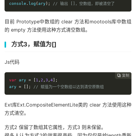
console
.
log
(
ary
);
// 输出 []，空数组，即被清空了
目前 Prototype中数组的 clear 方法和mootools库中数组
的 empty 方法使用这种方式清空数组。
方式3，赋值为[]
Js代码
复制
复制
复制
复制




var
 ary 
=
[
1
,
2
,
3
,
4
];
ary 
=
[];
// 赋值为一个空数组以达到清空原数组
Ext库Ext.CompositeElementLite类的 clear 方法使用这种
方式清空。
方式2 保留了数组其它属性，方式3 则未保留。
很多人认为方式2的效率很高些，因为仅仅是给length重新