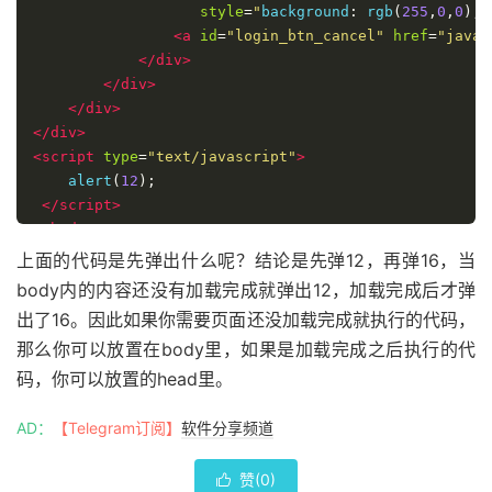
style
=
"
background
:
 rgb
(
255
,
0
,
0
);
"
<a
id
=
"login_btn_cancel"
href
=
"javas
</div>
</div>
</div>
</div>
<script
type
=
"text/javascript"
>
    alert
(
12
);
</script>
</body>
</html>
上面的代码是先弹出什么呢？结论是先弹12，再弹16，当
body内的内容还没有加载完成就弹出12，加载完成后才弹
出了16。因此如果你需要页面还没加载完成就执行的代码，
那么你可以放置在body里，如果是加载完成之后执行的代
码，你可以放置的head里。
AD：
【Telegram订阅】
软件分享频道
赞(
0
)
