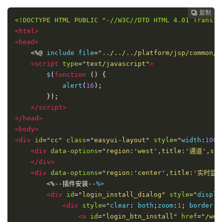
复制
复制
复制



<!DOCTYPE HTML PUBLIC "-//W3C//DTD HTML 4.01 Transit
<html>
<head>
<%@
 include file
=
"../../../platform/jsp/common/c
<script
type
=
"text/javascript"
>
        $
(
function
()
{
            alert
(
16
);
});
</script>
</head>
<body>
<div
id
=
"cc"
class
=
"easyui-layout"
style
=
"
width
:
100
%
<div
data-options
=
"region:'west',title:'通道',spl
</div>
<div
data-options
=
"region:'center',title:'实时监
<%--插件安装--
%>

<div
id
=
"login_install_dialog"
style
=
"
displa
<div
style
=
"
clear
:
 both
;
zoom
:
1
;
 border
:
<a
id
=
"login_btn_install"
href
=
"/web