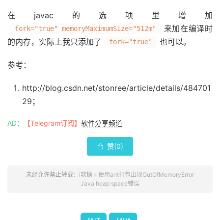
在javac的选项里增加
来加在编译时
fork="true" memoryMaximumSize="512m"
的内存，实际上我只添加了
也可以。
fork="true"
参考：
http://blog.csdn.net/stonree/article/details/484701
29；
AD：
【Telegram订阅】
软件分享频道
赞(
0
)

未经允许禁止转载：
i软糖
»
使用ant打包出现OutOfMemoryError
Java heap space错误