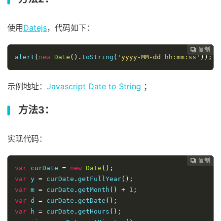
使用
Datejs
，代码如下：
复制
复制
复制
复制
复制





alert
(
new
Date
().
toString
(
'yyyy-MM-dd hh:mm:ss'
));
示例地址：
Javascript Date to String
；
方法3：
实现代码：
复制
复制
复制
复制




var
 curDate 
=
new
Date
();
var
 y 
=
 curDate
.
getFullYear
();
var
 m 
=
 curDate
.
getMonth
()
+
1
;
var
 d 
=
 curDate
.
getDate
();
var
 h 
=
 curDate
.
getHours
();