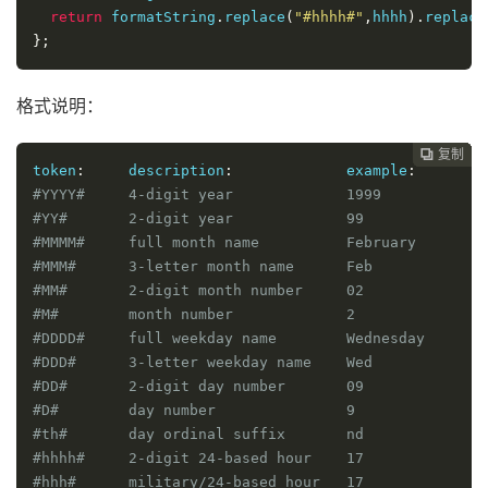
return
 formatString
.
replace
(
"#hhhh#"
,
hhhh
).
replace
};
格式说明：
复制
复制
复制
复制
复制
复制
复制







token
:
     description
:
             example
:
#YYYY#     4-digit year             1999
#YY#       2-digit year             99
#MMMM#     full month name          February
#MMM#      3-letter month name      Feb
#MM#       2-digit month number     02
#M#        month number             2
#DDDD#     full weekday name        Wednesday
#DDD#      3-letter weekday name    Wed
#DD#       2-digit day number       09
#D#        day number               9
#th#       day ordinal suffix       nd
#hhhh#     2-digit 24-based hour    17
#hhh#      military/24-based hour   17