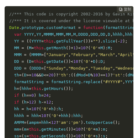
复制
复制
复制
复制
复制
复制
复制
复制








//*** This code is copyright 2002-2016 by Gavin Kist
//*** It is covered under the license viewable at ht
Date
.
prototype
.
customFormat 
=
function
(
formatString
)
var
 YYYY
,
YY
,
MMMM
,
MMM
,
MM
,
M
,
DDDD
,
DDD
,
DD
,
D
,
hhhh
,
hhh
,
h
  YY 
=
((
YYYY
=
this
.
getFullYear
())+
""
).
slice
(-
2
);
  MM 
=
(
M
=
this
.
getMonth
()+
1
)<
10
?(
'0'
+
M
):
M
;
  MMM 
=
(
MMMM
=[
"January"
,
"February"
,
"March"
,
"April"
,
  DD 
=
(
D
=
this
.
getDate
())<
10
?(
'0'
+
D
):
D
;
  DDD 
=
(
DDDD
=[
"Sunday"
,
"Monday"
,
"Tuesday"
,
"Wednesda
  th
=(
D
>=
10
&&
D
<=
20
)?
'th'
:((
dMod
=
D
%
10
)==
1
)?
'st'
:(
dMod
  formatString 
=
 formatString
.
replace
(
"#YYYY#"
,
YYYY
)
  h
=(
hhh
=
this
.
getHours
());
if
(
h
==
0
)
 h
=
24
;
if
(
h
>
12
)
 h
-=
12
;
  hh 
=
 h
<
10
?(
'0'
+
h
):
h
;
  hhhh 
=
 hhh
<
10
?(
'0'
+
hhh
):
hhh
;
  AMPM
=(
ampm
=
hhh
<
12
?
'am'
:
'pm'
).
toUpperCase
();
  mm
=(
m
=
this
.
getMinutes
())<
10
?(
'0'
+
m
):
m
;
  ss
=(
s
=
this
.
getSeconds
())<
10
?(
'0'
+
s
):
s
;