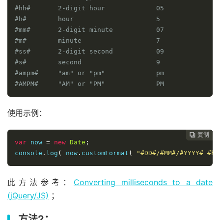
#hh#       2-digit hour             05
#h#        hour                     5
#mm#       2-digit minute           07
#m#        minute                   7
#ss#       2-digit second           09
#s#        second                   9
#ampm#     "am" or "pm"             pm
#AMPM#     "AM" or "PM"             PM
使用示例：
复制
复制
复制
复制
复制
复制






var
 now 
=
new
Date
;
console
.
log
(
 now
.
customFormat
(
"#DD#/#MM#/#YYYY# #hh
此方法参考：
Converting milliseconds to a date
(jQuery/JS)
；
方法2：