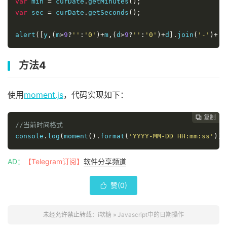
var
 min 
=
 curDate
.
getMinutes
();
var
 sec 
=
 curDate
.
getSeconds
();
alert
([
y
,(
m
>
9
?
''
:
'0'
)+
m
,(
d
>
9
?
''
:
'0'
)+
d
].
join
(
'-'
)+
' 
方法4
使用
moment.js
，代码实现如下：
复制
复制
复制



//当前时间格式 
console
.
log
(
moment
().
format
(
'YYYY-MM-DD HH:mm:ss'
));
AD：
【Telegram订阅】
软件分享频道
赞(
0
)

未经允许禁止转载：
i软糖
»
Javascript中的日期操作