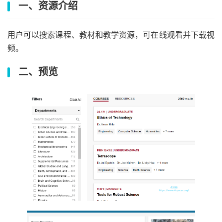
一、资源介绍
用户可以搜索课程、教材和教学资源，可在线观看并下载视
频。
二、预览