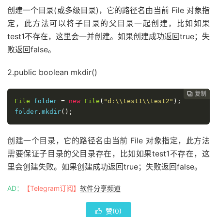
创建一个目录(或多级目录)，它的路径名由当前 File 对象指
定，此方法可以将子目录的父目录一起创建，比如如果
test1不存在，这里会一并创建。如果创建成功返回true；失
败返回false。
2.public boolean mkdir()
复制
复制
复制



File
 folder 
=
new
File
(
"d:\\test1\\test2"
);
folder
.
mkdir
();
创建一个目录，它的路径名由当前 File 对象指定，此方法
需要保证子目录的父目录存在，比如如果test1不存在，这
里会创建失败。如果创建成功返回true；失败返回false。
AD：
【Telegram订阅】
软件分享频道
赞(
0
)
