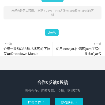
未经允许禁止转载：
i软糖
»
Java中File方法mkdir()和mkdirs()的区
别
JAVA
上一篇
下一篇
介绍一款纯CSS和JS实现的下拉
使用loosejar.jar清理java工程中
菜单(Dropdown Menu)
多余的jar包
合作&反馈&投稿
商务合作、问题反馈、投稿，欢迎联系
广告合作
侵权联系

