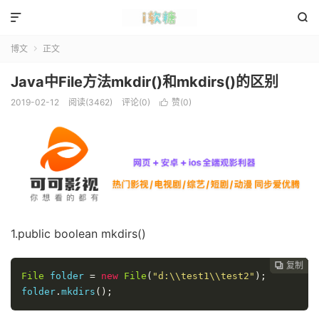


博文
正文

Java中File方法mkdir()和mkdirs()的区别
2019-02-12
阅读(3462)
评论(0)
赞(
0
)

1.public boolean mkdirs()
复制
复制
复制
复制




File
 folder 
=
new
File
(
"d:\\test1\\test2"
);
folder
.
mkdirs
();