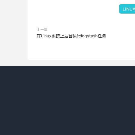
LINU
上一篇
在Linux系统上后台运行logstash任务