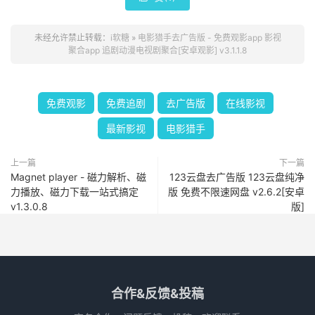
未经允许禁止转载：
i软糖
»
电影猎手去广告版 - 免费观影app 影视
聚合app 追剧动漫电视剧聚合[安卓观影] v3.1.1.8
免费观影
免费追剧
去广告版
在线影视
最新影视
电影猎手
上一篇
下一篇
Magnet player - 磁力解析、磁
123云盘去广告版 123云盘纯净
力播放、磁力下载一站式搞定
版 免费不限速网盘 v2.6.2[安卓
v1.3.0.8
版]
合作&反馈&投稿