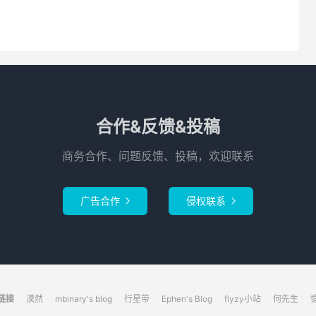
合作&反馈&投稿
商务合作、问题反馈、投稿，欢迎联系
广告合作
侵权联系


链接
漠然
mbinary's blog
行星带
Ephen's Blog
flyzy小站
何先生