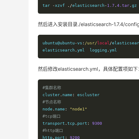
tar 
-
xzvf 
./
elasticsearch
-
1.7
.
4.tar
.
gz
然后进入安装目录./elasticsearch-1.7.4/conf
ubuntu@ubuntu
-
vs
:
/usr/
local
/
elasticsea
elasticsearch
.
yml  logging
.
yml
然后修改elasticsearch.yml，具体配置项如
#集群名称
cluster
.
name
:
#节点名称
node
.
name
:
"node1"
#tcp端口
transport
.
tcp
.
port
:
9300
#http端口
http
.
port
:
9200