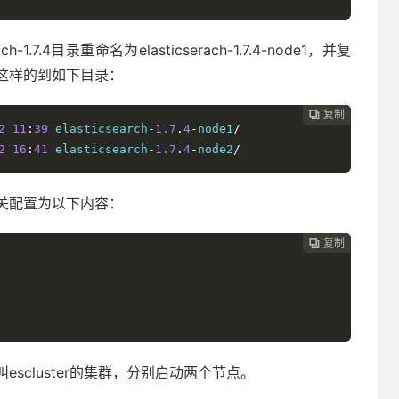
.7.4目录重命名为elasticserach-1.7.4-node1，并复
de2，这样的到如下目录：
复制
复制
复制
复制




2
11
:
39
 elasticsearch
-
1.7
.
4
-
node1
/
2
16
:
41
 elasticsearch
-
1.7
.
4
-
node2
/
，更改相关配置为以下内容：
复制
复制
复制



scluster的集群，分别启动两个节点。