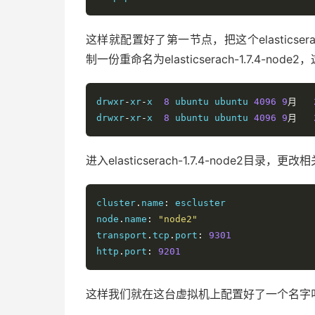
这样就配置好了第一节点，把这个elasticserach-1
制一份重命名为elasticserach-1.7.4-no
drwxr
-
xr
-
x  
8
 ubuntu ubuntu 
4096
9
月
drwxr
-
xr
-
x  
8
 ubuntu ubuntu 
4096
9
月
进入elasticserach-1.7.4-node2目录
cluster
.
name
:
 escluster

node
.
name
:
"node2"
transport
.
tcp
.
port
:
9301
http
.
port
:
9201
这样我们就在这台虚拟机上配置好了一个名字叫e