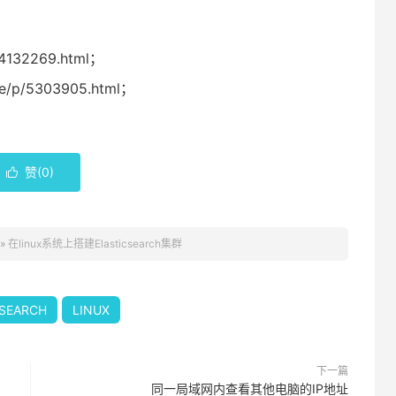
/4132269.html；
jie/p/5303905.html；
赞(
0
)

»
在linux系统上搭建Elasticsearch集群
CSEARCH
LINUX
下一篇
同一局域网内查看其他电脑的IP地址