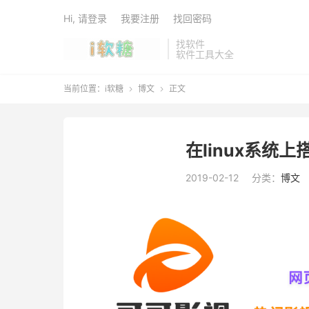
Hi, 请登录
我要注册
找回密码
找软件
软件工具大全
当前位置：
i软糖
博文
正文


在linux系统上搭
2019-02-12
分类：
博文