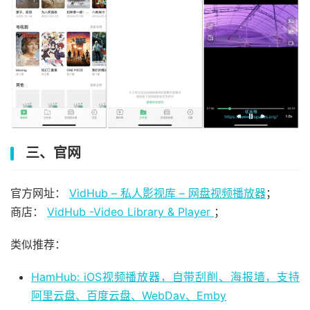
三、官网
官方网址：
VidHub – 私人影视库 – 网盘视频播放器
；
商店：
VidHub -Video Library & Player
；
类似推荐：
HamHub: iOS视频播放器，自带刮削、海报墙，支持
阿里云盘、百度云盘、WebDav、Emby