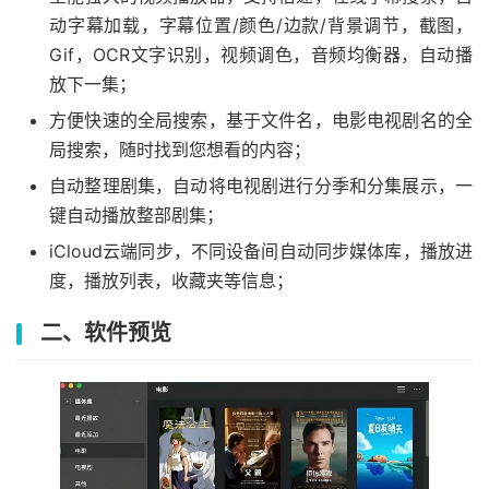
动字幕加载，字幕位置/颜色/边款/背景调节，截图，
Gif，OCR文字识别，视频调色，音频均衡器，自动播
放下一集；
方便快速的全局搜索，基于文件名，电影电视剧名的全
局搜索，随时找到您想看的内容；
自动整理剧集，自动将电视剧进行分季和分集展示，一
键自动播放整部剧集；
iCloud云端同步，不同设备间自动同步媒体库，播放进
度，播放列表，收藏夹等信息；
二、软件预览