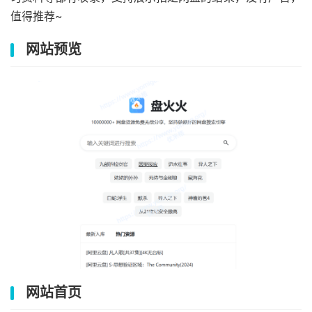
值得推荐~
网站预览
网站首页