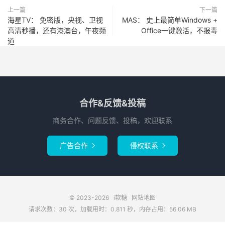
上一篇
下一篇
海星TV： 免密版，央视、卫视
MAS： 史上最简单Windows +
高清秒播，还有港澳台，午夜频
Office一键激活，不报毒
道
合作&反馈&投稿
商务合作、问题反馈、投稿，欢迎联系
广告合作
侵权联系


© 2023-2026
i软糖
网站地图
请求次数：30 次，加载用时：0.811 秒，内存占用：56.06 MB