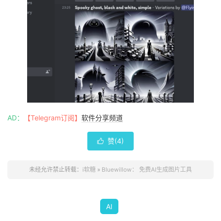
AD：
【Telegram订阅】
软件分享频道
赞(
4
)

未经允许禁止转载：
i软糖
»
Bluewillow： 免费AI生成图片工具
AI