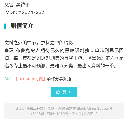
又名: 黑镜子
IMDb: tt20247352
剧情简介
意料之外的情节，意料之中的精彩
查理·布鲁克令人期待已久的黑暗讽刺独立单元剧现已回
归，每一集都是对这部剧集的自我重塑。《黑镜》第六季是
迄今为止最不可预测、最难以分类、最出人意料的一季。
AD：
【Telegram订阅】
软件分享频道
赞(
3
)

未经允许禁止转载：
i软糖
»
黑镜 第六季 Black Mirror Season 6
(2023)|附前5季|1080P|阿里云盘|英语中字