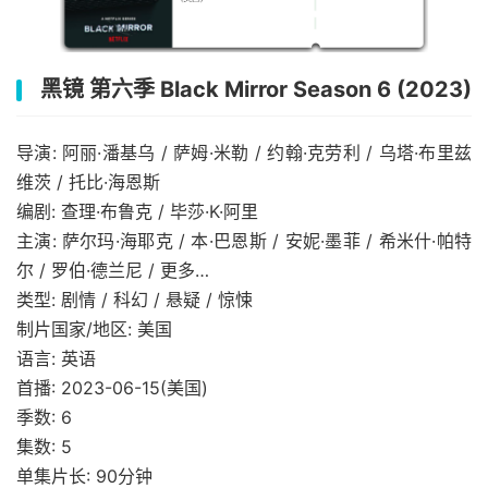
黑镜 第六季 Black Mirror Season 6 (2023)
导演: 阿丽·潘基乌 / 萨姆·米勒 / 约翰·克劳利 / 乌塔·布里兹
维茨 / 托比·海恩斯
编剧: 查理·布鲁克 / 毕莎·K·阿里
主演: 萨尔玛·海耶克 / 本·巴恩斯 / 安妮·墨菲 / 希米什·帕特
尔 / 罗伯·德兰尼 / 更多…
类型: 剧情 / 科幻 / 悬疑 / 惊悚
制片国家/地区: 美国
语言: 英语
首播: 2023-06-15(美国)
季数: 6
集数: 5
单集片长: 90分钟