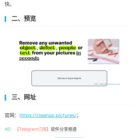
快。
二、预览
三、网址
官网：
https://cleanup.pictures/
；
AD：
【Telegram订阅】
软件分享频道