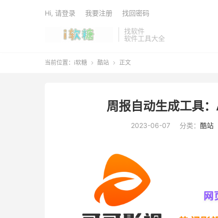
Hi, 请登录
我要注册
找回密码
找软件
软件工具大全
当前位置：
i软糖
酷站
正文


周报自动生成工具：
2023-06-07
分类：
酷站