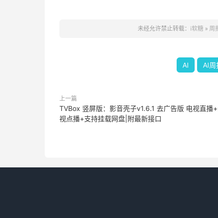
未经允许禁止转载：
i软糖
»
周
AI
AI
上一篇
TVBox 竖屏版：影音壳子v1.6.1 去广告版 电视直播
视点播+支持挂载网盘|附最新接口