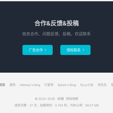
合作&反馈&投稿
商务合作、问题反馈、投稿，欢迎联系
广告合作
侵权联系


链接
漠然
mbinary's blog
行星带
Ephen's Blog
flyzy小站
何先生
© 2023-2026
i软糖
网站地图
请求次数：27 次，加载用时：0.764 秒，内存占用：56.07 MB