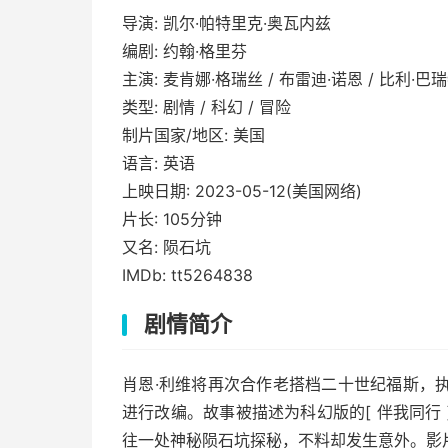
导演: 凯尔·帕特里克·奥瓦内兹
编剧: 约翰·格里芬
主演: 麦肯娜·格瑞丝 / 布雷迪·诺恩 / 比利·巴瑞特 / Pip
类型: 剧情 / 科幻 / 冒险
制片国家/地区: 美国
语言: 英语
上映日期: 2023-05-12(美国网络)
片长: 105分钟
又名: 陨石坑
IMDb: tt5264838
剧情简介
肖恩·利维将再次合作老搭档二十世纪福斯，
进行改编。故事被描述为科幻版的[ 伴我同行
往一处神秘陨石坑探秘，不料却发生意外。影片