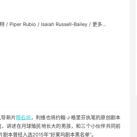
er Rubio / Isaiah Russell-Bailey / 更多…
执导新片
陨石坑
，利维也将约翰·J·格里芬执笔的原创剧本
 ]，讲述在月球殖民地长大的男孩，和三个小伙伴共同前
剧本曾经入选2015年“好莱坞剧本黑名单”。