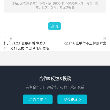
未经允许禁止转载：
i软糖
»
奈飞中文网：院线热映大片，电影、剧
集、综艺、动漫，多线路选择
奈飞
上一篇
下一篇
柠乐 v1.2.1 去更新版 免登无
openAi账单付不上解决方案
广、支持无损 全网音乐免费听
合作&反馈&投稿
商务合作、问题反馈、投稿，欢迎联系
广告合作
侵权联系

