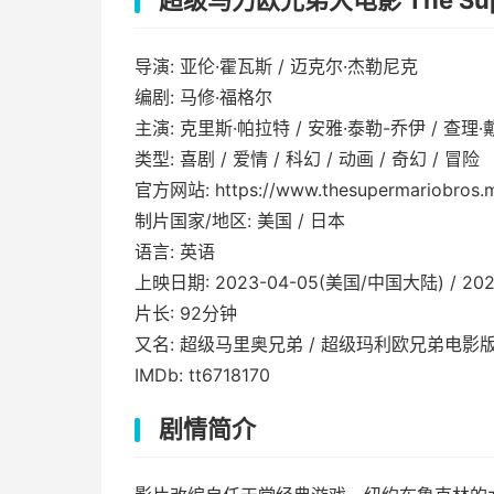
超级马力欧兄弟大电影 The Super M
导演: 亚伦·霍瓦斯 / 迈克尔·杰勒尼克
编剧: 马修·福格尔
主演: 克里斯·帕拉特 / 安雅·泰勒-乔伊 / 查理·戴
类型: 喜剧 / 爱情 / 科幻 / 动画 / 奇幻 / 冒险
官方网站: https://www.thesupermariobros.m
制片国家/地区: 美国 / 日本
语言: 英语
上映日期: 2023-04-05(美国/中国大陆) / 202
片长: 92分钟
又名: 超级马里奥兄弟 / 超级玛利欧兄弟电影版(
IMDb: tt6718170
剧情简介