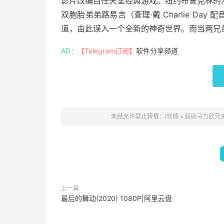
影片改编自任天堂经典游戏。纽约布鲁克林的水管工
双胞胎弟弟路易吉（查理·戴 Charlie D
道，由此误入一个全新的神奇世界。而当两兄
AD：
【Telegram订阅】
软件分享频道
未经允许禁止转载：
i软糖
»
超级马力欧兄弟大
上一篇
最后的舞动(2020) 1080P|阿里云盘