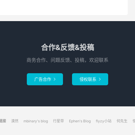
合作&反馈&投稿
商务合作、问题反馈、投稿，欢迎联系
广告合作
侵权联系


链接
漠然
mbinary's blog
行星带
Ephen's Blog
flyzy小站
何先生