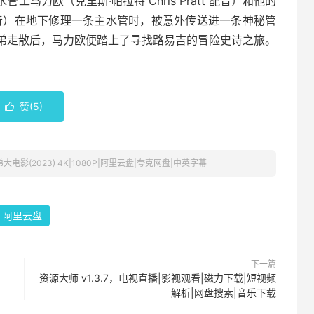
马力欧（克里斯·帕拉特 Chris Pratt 配音）和他的
ay 配音）在地下修理一条主水管时，被意外传送进一条神秘管
弟走散后，马力欧便踏上了寻找路易吉的冒险史诗之旅。
赞(
5
)

电影(2023) 4K|1080P|阿里云盘|夸克网盘|中英字幕
阿里云盘
下一篇
资源大师 v1.3.7，电视直播|影视观看|磁力下载|短视频
解析|网盘搜索|音乐下载