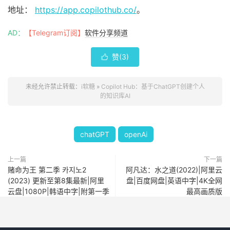
地址：
https://app.copilothub.co/
。
AD：
【Telegram订阅】
软件分享频道
赞(
3
)

未经允许禁止转载：
i软糖
»
Copilot Hub：基于ChatGPT创建个人
的知识库AI
chatGPT
openAi
上一篇
下一篇
赌命为王 第二季 카지노2
阿凡达：水之道(2022)|阿里云
(2023) 更新至第8集最新|阿里
盘|百度网盘|英语中字|4K全网
云盘|1080P|韩语中字|附第一季
最高画质版