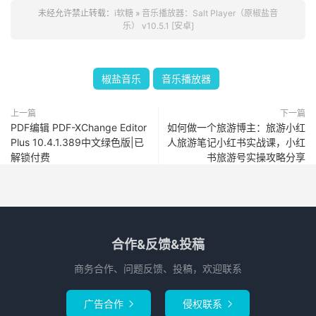
未经允许禁止转载：
i软糖
»
音乐播放器：Salt Player（原椒盐音
乐） v10.5.1 [安卓]
椒盐音乐
音乐播放器
上一篇
下一篇
PDF编辑 PDF-XChange Editor
如何做一个旅游博主：旅游小红
Plus 10.4.1.389中文绿色版|已
人旅游笔记小红书实战课，小红
解锁付费
书旅游号实操攻略分享
合作&反馈&投稿
商务合作、问题反馈、投稿，欢迎联系
广告合作
侵权联系

