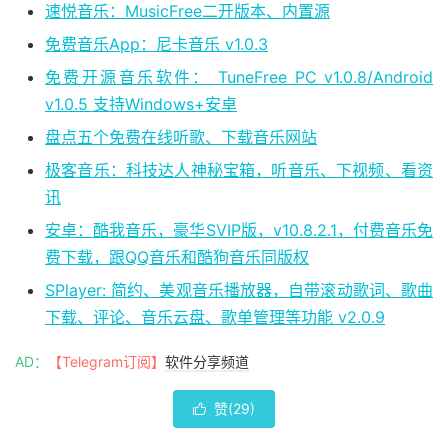
速悦音乐：MusicFree二开版本、内置源
免费音乐App：尼卡音乐 v1.0.3
免费开源音乐软件： TuneFree PC v1.0.8/Android
v1.0.5 支持Windows+安卓
盘点五个免费在线听歌、下载音乐网站
极客音乐：科技达人神秘宝箱，听音乐、下视频、看资
讯
安卓：酷我音乐，豪华SVIP版，v10.8.2.1，付费音乐免
费下载，跟QQ音乐和酷狗音乐同版权
SPlayer: 简约、美观音乐播放器，自带滚动歌词、歌曲
下载、评论、音乐云盘、歌单管理等功能 v2.0.9
AD：
【Telegram订阅】
软件分享频道
赞(
29
)
