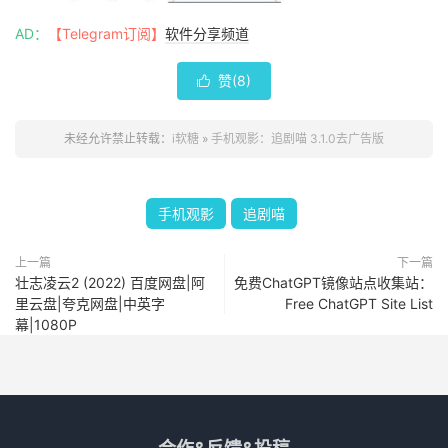
AD：
【Telegram订阅】
软件分享频道
赞(
8
)

未经允许禁止转载：
i软糖
»
手机观影：追剧喵 3.1.0去广告版
手机观影
追剧喵
上一篇
下一篇
壮志凌云2 (2022) 百度网盘|阿
免费ChatGPT镜像站点收集站：
里云盘|夸克网盘|中英字
Free ChatGPT Site List
幕|1080P