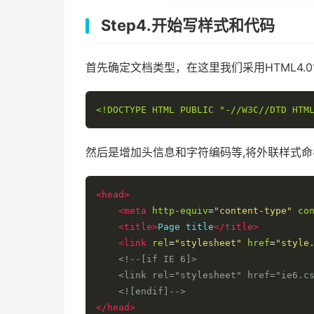
Step4.开始写样式和代码
首先确定文档类型，在这里我们采用HTML4.01st
<!DOCTYPE HTML PUBLIC "-//W3C//DTD HTM
然后是增加头信息和字符编码等,将外联样式命名为s
<head>
<meta
http-equiv
=
"content-type"
co
<title>
Page title
</title>
<link
rel
=
"stylesheet"
href
=
"style
<!--[if IE 6]>

    <link rel="stylesheet" href="ie6.cs
    <![endif]-->
</head>