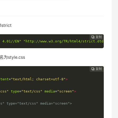
rict
复制
复制
复制
复制
复制
复制






L 4.01//EN" "http://www.w3.org/TR/html4/strict.dtd">
tyle.css
复制
复制
复制
复制
复制





ntent
=
"text/html; charset=utf-8"
>
.css"
type
=
"text/css"
media
=
"screen"
>
s" type="text/css" media="screen">
