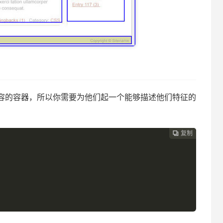
容的容器，所以你需要为他们起一个能够描述他们特征的
复制
复制
复制
复制
复制
复制
复制






