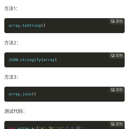
方法1：
复制
复制
复制
复制
复制
复制
复制







array
.
toString
()
方法2：
复制
复制
复制
复制
复制
复制






JSON
.
stringify
(
array
)
方法3：
复制
复制
复制
复制
复制





array
.
join
()
测试代码：
复制
复制
复制
复制




var
 array 
=
[
'a'
,
'b'
,
'c'
,
1
,
2
,
3
];