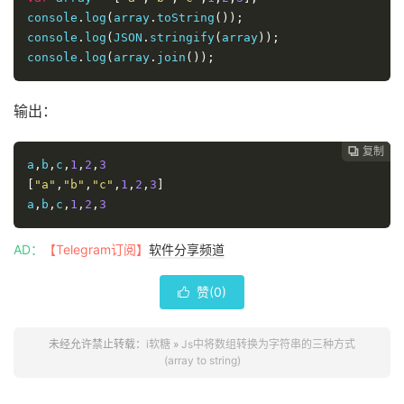
console
.
log
(
array
.
toString
());
console
.
log
(
JSON
.
stringify
(
array
));
console
.
log
(
array
.
join
());
输出：
复制
复制
复制



a
,
b
,
c
,
1
,
2
,
3
[
"a"
,
"b"
,
"c"
,
1
,
2
,
3
]
a
,
b
,
c
,
1
,
2
,
3
AD：
【Telegram订阅】
软件分享频道
赞(
0
)

未经允许禁止转载：
i软糖
»
Js中将数组转换为字符串的三种方式
(array to string)