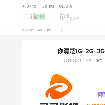
Hi, 请登录
我要注册
找回密码
找软件
软件工具大全
当前位置：
i软糖
博文
正文


你清楚1G–2G–3
2019-02-11
分类：
博文