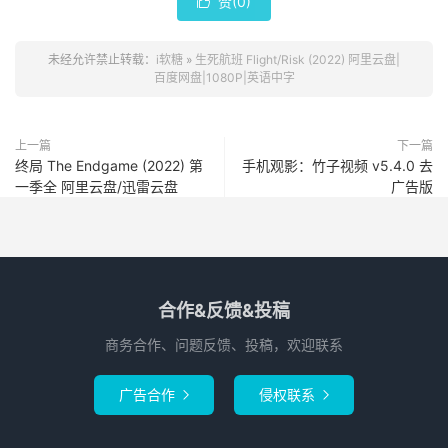
赞(
0
)

未经允许禁止转载：
i软糖
»
生死航班 Flight/Risk (2022) 阿里云盘|
百度网盘|1080P|英语中字
上一篇
下一篇
终局 The Endgame (2022) 第
手机观影：竹子视频 v5.4.0 去
一季全 阿里云盘/迅雷云盘
广告版
合作&反馈&投稿
商务合作、问题反馈、投稿，欢迎联系
广告合作
侵权联系

