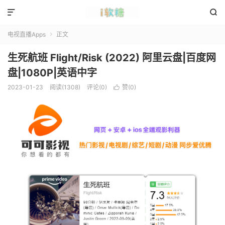


电视直播Apps
正文

生死航班 Flight/Risk (2022) 阿里云盘|百度网
盘|1080P|英语中字
2023-01-23
阅读(1308)
评论(0)
赞(
0
)
