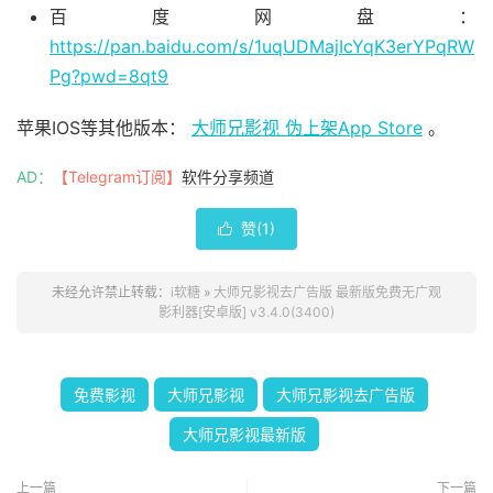
百度网盘：
https://pan.baidu.com/s/1uqUDMajIcYqK3erYPqRW
Pg?pwd=8qt9
苹果IOS等其他版本：
大师兄影视 伪上架App Store
。
AD：
【Telegram订阅】
软件分享频道
赞(
1
)

未经允许禁止转载：
i软糖
»
大师兄影视去广告版 最新版免费无广观
影利器[安卓版] v3.4.0(3400)
免费影视
大师兄影视
大师兄影视去广告版
大师兄影视最新版
上一篇
下一篇