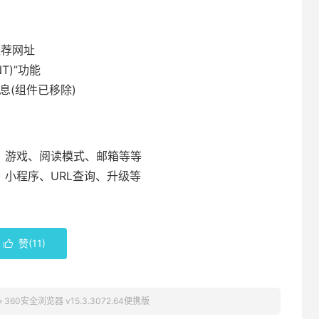
推荐网址
T)”功能
息(组件已移除)
、游戏、阅读模式、邮箱等等
、小程序、URL查询、升级等
赞(
11
)

»
360安全浏览器 v15.3.3072.64便携版