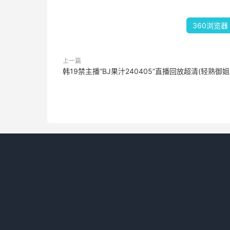
360浏览器
上一篇
韩19禁主播“BJ果汁240405”直播回放超清(轻熟御姐