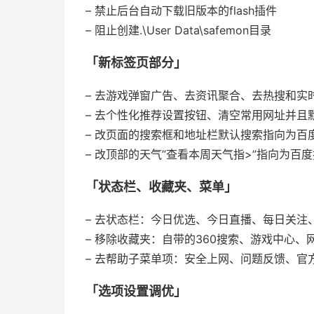
– 禁止后台自动下载旧版本的flash插件
– 阻止创建.\User Data\safemon目录
「新标签页部分」
– 去游戏弹窗广告、去资讯聚合、去热搜和实
– 去个性化推荐设置按钮、清空常用网址并且
– 改页面的搜索框和地址栏默认搜索指向为百
– 改顶部的天气”查看本周天气指>”指向为百
「状态栏、收藏夹、菜单」
– 去状态栏：今日优选、今日直播、每日关注
– 移除收藏夹：自带的360搜索、游戏中心
– 去帮助子菜单项：安全上网、问题反馈、官
「选项设置调优」