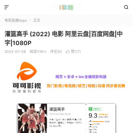


电视直播Apps
正文

灌篮高手 (2022) 电影 阿里云盘|百度网盘|中
字|1080P
2023-07-08
阅读(1W+)
评论(0)
赞(
17
)
