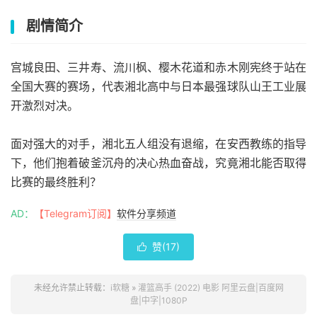
剧情简介
宫城良田、三井寿、流川枫、樱木花道和赤木刚宪终于站在
全国大赛的赛场，代表湘北高中与日本最强球队山王工业展
开激烈对决。
面对强大的对手，湘北五人组没有退缩，在安西教练的指导
下，他们抱着破釜沉舟的决心热血奋战，究竟湘北能否取得
比赛的最终胜利？
AD：
【Telegram订阅】
软件分享频道
赞(
17
)

未经允许禁止转载：
i软糖
»
灌篮高手 (2022) 电影 阿里云盘|百度网
盘|中字|1080P