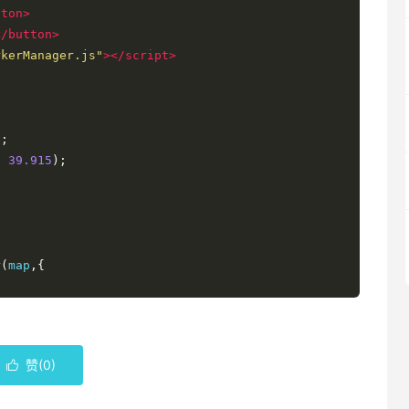
tton>
</button>
rkerManager.js"
></script>
);
,
39.915
);
r
(
map
,{
赞(
0
)
