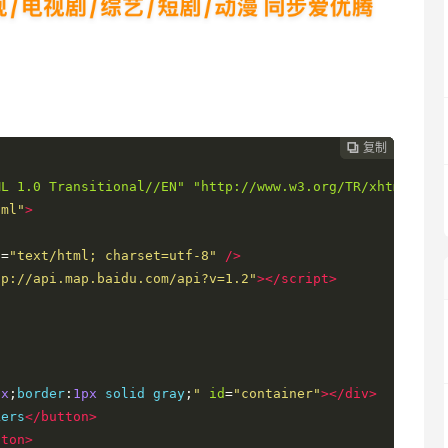
复制
复制
复制



ML 1.0 Transitional//EN" "http://www.w3.org/TR/xhtml1/DT
tml"
>
t
=
"text/html; charset=utf-8"
/>
tp://api.map.baidu.com/api?v=1.2"
></script>
px
;
border
:
1px
 solid gray
;
"
id
=
"container"
></div>
kers
</button>
tton>