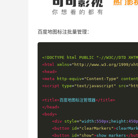
百度地图标注批量管理：
<!DOCTYPE html PUBLIC "-//W3C//DTD XHT
<html
xmlns
=
"http://www.w3.org/1999/xh
<head>
<meta
http-equiv
=
"Content-Type"
conten
<script
type
=
"text/javascript"
src
=
"ht
<title>
百度地图标注管理器
</title>
</head>
<body>
<div
style
=
"
width
:
550px
;
height
:
450
<button
id
=
"clearMarkers"
>
clearMar
<button
id
=
"show"
>
show markers
</bu