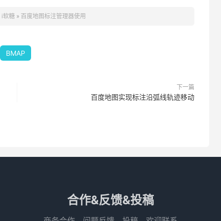
maxZoom
:
10
,
 markerCount
:
80
}
rkerCount
:
10
}
：
i软糖
»
百度地图标注管理器使用
rkerCount
:
150
}
rkerCount
:
10
}
rkerCount
:
100
}
BMAP
下一篇
百度地图实现标注沿弧线轨迹移动
t
.
markerCount
,
padding
);
.
maxZoom
)
ction
(){
合作&反馈&投稿
商务合作、问题反馈、投稿，欢迎联系