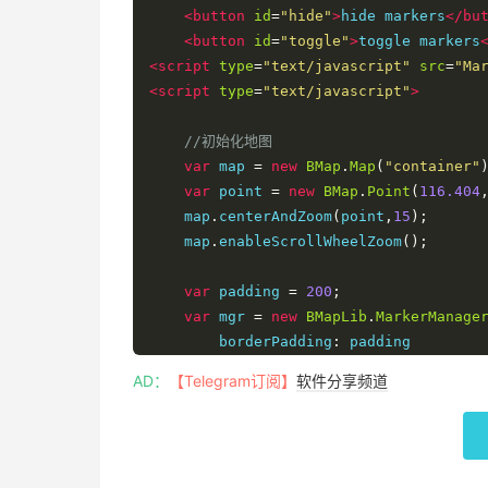
<button
id
=
"hide"
>
hide markers
</bu
<button
id
=
"toggle"
>
toggle markers
<script
type
=
"text/javascript"
src
=
"Ma
<script
type
=
"text/javascript"
>
//初始化地图
var
 map 
=
new
BMap
.
Map
(
"container"
var
 point 
=
new
BMap
.
Point
(
116.404
    map
.
centerAndZoom
(
point
,
15
);
    map
.
enableScrollWheelZoom
();
var
 padding 
=
200
;
var
 mgr 
=
new
BMapLib
.
MarkerManage
        borderPadding
:
 padding

,
maxZoom
:
18
AD：
【Telegram订阅】
软件分享频道
,
trackMarkers
:
true
});
//定义不同缩放比例下显示的marker数量