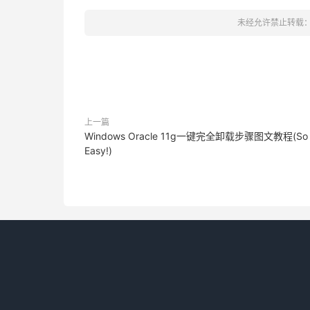
var
 markersConfig 
=
[{
minZoom
:
1
,
 
,{
minZoom
:
11
,
 maxZoom
:
12
,
 ma
未经允许禁止转载
,{
minZoom
:
13
,
 maxZoom
:
15
,
 ma
,{
minZoom
:
16
,
 maxZoom
:
17
,
 ma
,{
minZoom
:
18
,
 maxZoom
:
19
,
 ma
];
//为每个不同缩放比例下创建marker
上一篇
for
(
var
 i in markersConfig
){
Windows Oracle 11g一键完全卸载步骤图文教程(So
var
 t 
=
 markersConfig
[
i
];
Easy!)
var
 mks 
=
 getRandomMarker
(
map
,
//增加不同缩放比例的marker
        mgr
.
addMarkers
(
mks
,
t
.
minZoom
,
t
}
    mgr
.
showMarkers
();
    map
.
addEventListener
(
"zoomend"
,
fun
            console
.
log
(
'监听缩放'
);
});