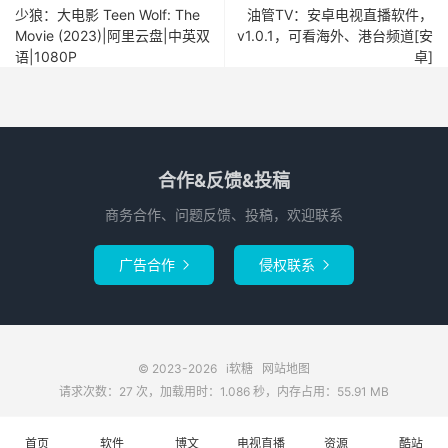
少狼：大电影 Teen Wolf: The
油管TV：安卓电视直播软件，
Movie (2023)|阿里云盘|中英双
v1.0.1，可看海外、港台频道[安
语|1080P
卓]
合作&反馈&投稿
商务合作、问题反馈、投稿，欢迎联系
广告合作
侵权联系


© 2023-2026
i软糖
网站地图
请求次数：27 次，加载用时：1.086 秒，内存占用：55.91 MB
首页
软件
博文
电视直播
资源
酷站