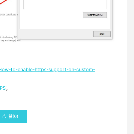
/How-to-enable-https-support-on-custom-
PS
；
赞(
0
)
