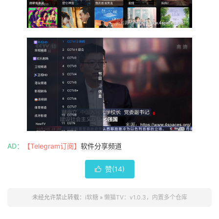
AD：
【Telegram订阅】
软件分享频道
赞(
14
)

未经允许禁止转载：
i软糖
»
懒猫TV：v1.0.3，内置多个仓库