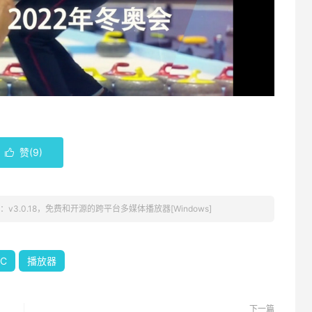
赞(
9
)

LC)：v3.0.18，免费和开源的跨平台多媒体播放器[Windows]
LC
播放器
下一篇