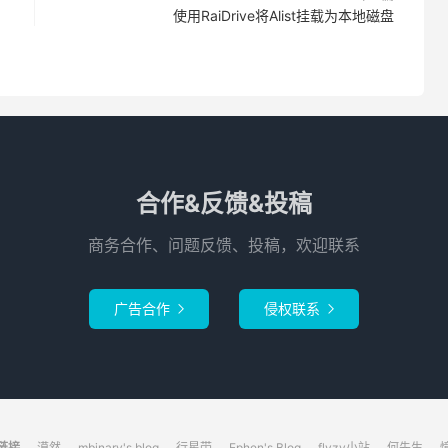
使用RaiDrive将Alist挂载为本地磁盘
合作&反馈&投稿
商务合作、问题反馈、投稿，欢迎联系
广告合作
侵权联系


链接
漠然
mbinary's blog
行星带
Ephen's Blog
flyzy小站
何先生