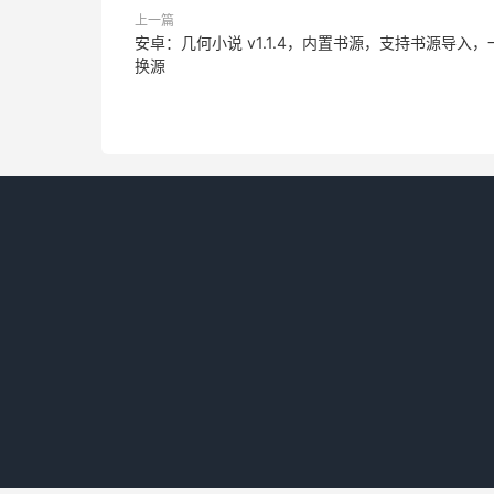
上一篇
安卓：几何小说 v1.1.4，内置书源，支持书源导入，
换源