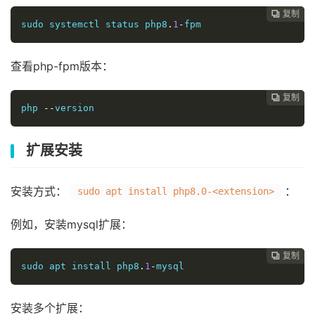
复制
复制
复制
复制
复制
复制






sudo systemctl status php8
.
1
-
fpm
查看php-fpm版本：
复制
复制
复制
复制
复制





php 
--
version
扩展安装
安装方式：
：
sudo apt install php8.0-<extension>
例如，安装mysql扩展：
复制
复制
复制
复制




sudo apt install php8
.
1
-
mysql
安装多个扩展：