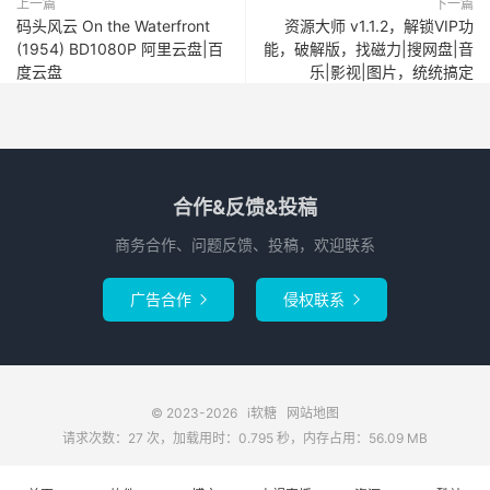
上一篇
下一篇
码头风云 On the Waterfront
资源大师 v1.1.2，解锁VIP功
(1954) BD1080P 阿里云盘|百
能，破解版，找磁力|搜网盘|音
度云盘
乐|影视|图片，统统搞定
合作&反馈&投稿
商务合作、问题反馈、投稿，欢迎联系
广告合作
侵权联系


© 2023-2026
i软糖
网站地图
请求次数：27 次，加载用时：0.795 秒，内存占用：56.09 MB