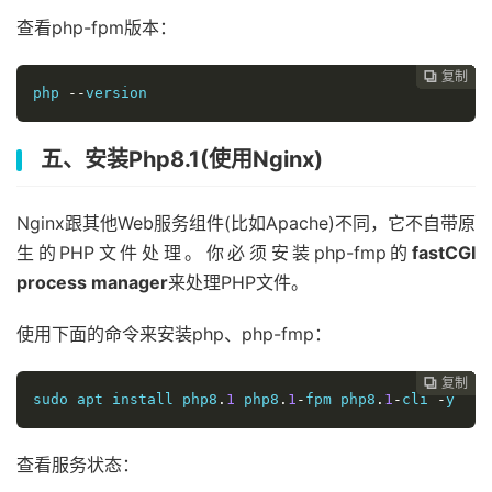
查看php-fpm版本：
复制
复制
复制
复制
复制
复制
复制
复制








php 
--
version
五、安装Php8.1(使用Nginx)
Nginx跟其他Web服务组件(比如Apache)不同，它不自带原
生的PHP文件处理。你必须安装php-fmp的
fastCGI
process manager
来处理PHP文件。
使用下面的命令来安装php、php-fmp：
复制
复制
复制
复制
复制
复制
复制







sudo apt install php8
.
1
 php8
.
1
-
fpm php8
.
1
-
cli 
-
y
查看服务状态：