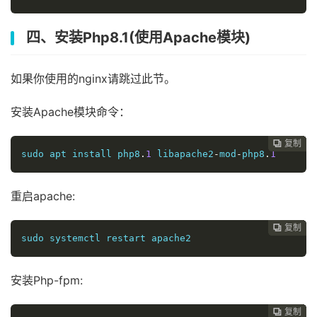
四、安装Php8.1(使用Apache模块)
如果你使用的nginx请跳过此节。
安装Apache模块命令：
复制
复制
复制
复制
复制
复制
复制
复制
复制
复制
复制
复制
复制
复制














sudo apt install php8
.
1
 libapache2
-
mod
-
php8
.
1
重启apache:
复制
复制
复制
复制
复制
复制
复制
复制
复制
复制
复制
复制
复制













sudo systemctl restart apache2
安装Php-fpm:
复制
复制
复制
复制
复制
复制
复制
复制
复制
复制
复制
复制











