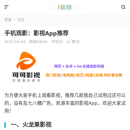


资源
正文

手机观影：影视App推荐
2022-04-03
阅读(5434)
评论(0)
赞(
2
)

为方便大家手机上观看影视，推荐几款我自己试用过还可以
的，没有乱七八糟广告，资源丰富的影视App，欢迎大家试
用！
一、火龙果影视