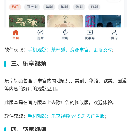
软件获取：
手机观影：茶杯狐，资源丰富，更新及时
;
三、乐享视频
乐享视频包含了丰富的内地剧集、美剧、华语、欧美、国漫
等内容的好用的观影应用。
此版本是在官方版本上去除广告的修改版，欢迎体验。
软件获取：
手机观影：乐享视频 v4.5.7 去广告版
;
四、菠蜜视频