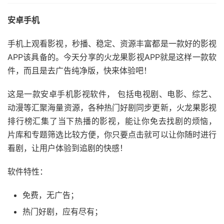
安卓手机
手机上观看影视，秒播、稳定、资源丰富都是一款好的影视
APP该具备的。今天分享的火龙果影视APP就是这样一款软
件，而且是去广告纯净版，快来体验吧！
这是一款安卓手机影视软件， 包括电视剧、电影、综艺、
动漫等汇聚海量资源，各种热门好剧同步更新，火龙果影视
排行榜汇集了当下热播的影视，能让你免去找剧的烦恼，
片库和专题筛选比较方便，你只要点击就可以让你随时进行
看剧，让用户体验到追剧的快感！
软件特性：
免费，无广告；
热门好剧，应有尽有；