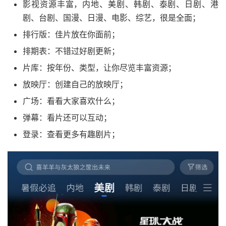
影视资源丰富，内地、美剧、韩剧、泰剧、日剧、港
剧、台剧、国漫、日漫、电影、综艺，很是全面；
排行版：佳片放在你面前；
排期表：不错过好剧更新；
片库：按年份、类型，让你尽览丰富资源；
放映厅：创建自己的放映厅；
广场：看看大家喜欢什么；
弹幕：看片还可以互动；
登录：查看更多有趣剧片；