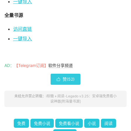
一键导入
全量书源
访问直链
一键导入
AD：
【Telegram订阅】
软件分享频道
赞(
52
)

未经允许禁止转载：
i软糖
»
阅读-Legado v3.25：安卓端免费看小
说神器[附海量书源]
免费
免费小说
免费看小说
小说
阅读