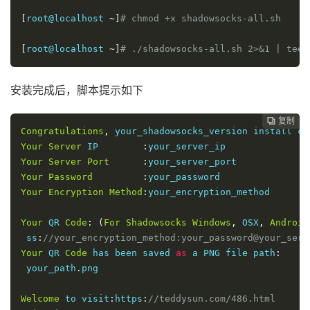
[
root@localhost 
~]
# chmod +x shadowsocks-all.sh
[
root@localhost 
~]
# ./shadowsocks-all.sh 2>&1 | tee 
安装完成后，脚本提示如下
复制
复制
复制
复制
复制
复制
复制
复制








Congratulations
,
 your_shadowsocks_version install co
Your
Server
 IP        
:
Your
Server
Port
:
Your
Password
:
Your
Encryption
Method
:
your_encryption_method

Your
 QR 
Code
:
(
For
Shadowsocks
Windows
,
 OSX
,
Android
 ss
:
//your_encryption_method:your_password@your_serv
Your
 QR 
Code
 has been saved 
as
 a PNG file path
:
 your_path
.
png

Welcome
 to visit
:
https
:
//teddysun.com/486.html