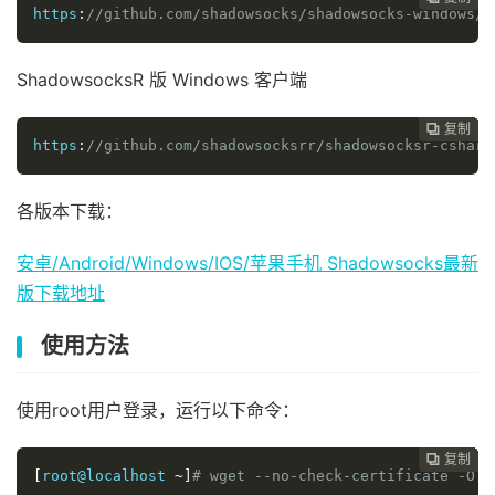
https
:
//github.com/shadowsocks/shadowsocks-windows/r
ShadowsocksR 版 Windows 客户端
复制
复制
复制
复制
复制
复制
复制
复制
复制
复制










https
:
//github.com/shadowsocksrr/shadowsocksr-csharp
各版本下载：
安卓/Android/Windows/IOS/苹果手机 Shadowsocks最新
版下载地址
使用方法
使用root用户登录，运行以下命令：
复制
复制
复制
复制
复制
复制
复制
复制
复制









[
root@localhost 
~]
# wget --no-check-certificate -O s