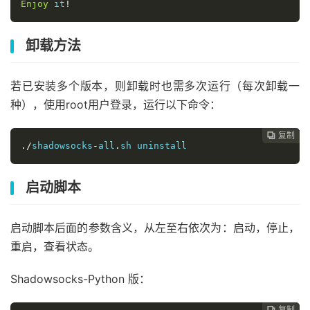
Enjoy
 it
!
卸载方法
若已安装多个版本，则卸载时也需多次运行（每次卸载一
种），使用root用户登录，运行以下命令：
复制
复制
复制
复制
复制
复制
复制







./
shadowsocks
-
all
.
sh uninstall
启动脚本
启动脚本后面的参数含义，从左至右依次为：启动，停止，
重启，查看状态。
Shadowsocks-Python 版：
复制
复制
复制
复制
复制
复制





