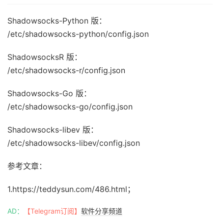
Shadowsocks-Python 版：
/etc/shadowsocks-python/config.json
ShadowsocksR 版：
/etc/shadowsocks-r/config.json
Shadowsocks-Go 版：
/etc/shadowsocks-go/config.json
Shadowsocks-libev 版：
/etc/shadowsocks-libev/config.json
参考文章：
1.https://teddysun.com/486.html；
AD：
【Telegram订阅】
软件分享频道