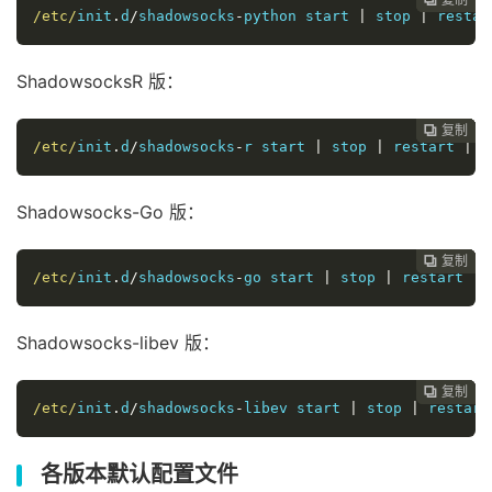
/etc/
init
.
d
/
shadowsocks
-
python start 
|
 stop 
|
 restar
ShadowsocksR 版：
复制
复制
复制
复制
复制





/etc/
init
.
d
/
shadowsocks
-
r start 
|
 stop 
|
 restart 
|
 s
Shadowsocks-Go 版：
复制
复制
复制
复制




/etc/
init
.
d
/
shadowsocks
-
go start 
|
 stop 
|
 restart 
|
 
Shadowsocks-libev 版：
复制
复制
复制



/etc/
init
.
d
/
shadowsocks
-
libev start 
|
 stop 
|
 restart
各版本默认配置文件