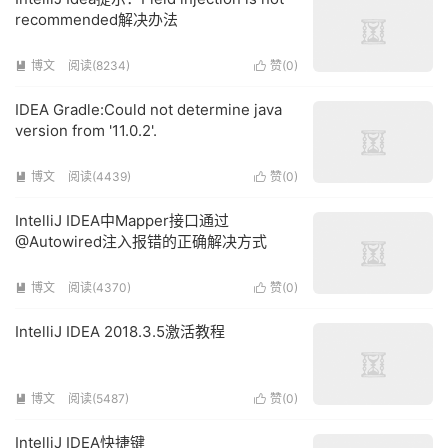
recommended解决办法
博文
阅读(8234)
赞(
0
)


IDEA Gradle:Could not determine java
version from '11.0.2'.
博文
阅读(4439)
赞(
0
)


IntelliJ IDEA中Mapper接口通过
@Autowired注入报错的正确解决方式
博文
阅读(4370)
赞(
0
)


IntelliJ IDEA 2018.3.5激活教程
博文
阅读(5487)
赞(
0
)


IntelliJ IDEA快捷键