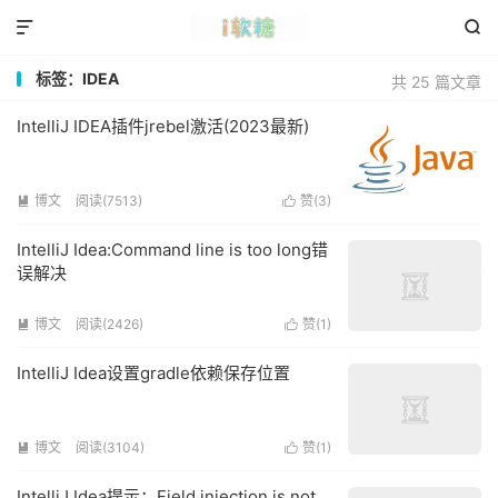


标签：IDEA
共 25 篇文章
IntelliJ IDEA插件jrebel激活(2023最新)
博文
阅读(7513)
赞(
3
)


IntelliJ Idea:Command line is too long错
误解决
博文
阅读(2426)
赞(
1
)


IntelliJ Idea设置gradle依赖保存位置
博文
阅读(3104)
赞(
1
)


IntelliJ Idea提示：Field injection is not