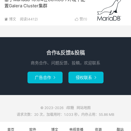
置Galera Cluster集群
博文
阅读(4412)
赞(
1
)


合作&反馈&投稿
商务合作、问题反馈、投稿，欢迎联系
广告合作
侵权联系


© 2023-2026
i软糖
网站地图
请求次数：20 次，加载用时：1.033 秒，内存占用：55.86 MB
首页
软件
博文
电视直播
资源
酷站