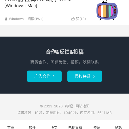
[Windows+Mac]
Windows
阅读(1W+)
赞(
13
)


合作&反馈&投稿
商务合作、问题反馈、投稿，欢迎联系
广告合作
侵权联系


© 2023-2026
i软糖
网站地图
请求次数：19 次，加载用时：1.049 秒，内存占用：56.11 MB
首页
软件
博文
电视直播
资源
酷站