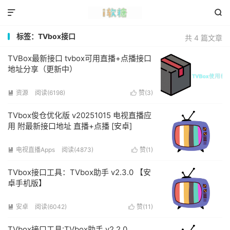


标签：TVbox接口
共 4 篇文章
TVBox最新接口 tvbox可用直播+点播接口
地址分享（更新中）
资源
阅读(6198)
赞(
3
)


TVbox俊仓优化版 v20251015 电视直播应
用 附最新接口地址 直播+点播 [安卓]
电视直播Apps
阅读(4873)
赞(
1
)


TVbox接口工具：TVbox助手 v2.3.0 【安
卓手机版】
安卓
阅读(6042)
赞(
11
)


TVbox接口工具:TVbox助手 v2.2.0